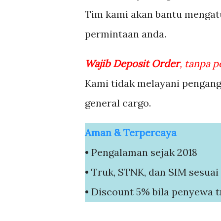
Tim kami akan bantu mengat
permintaan anda.
Wajib Deposit Order
, tanpa p
Kami tidak melayani pengangk
general cargo.
Aman & Terpercaya
• Pengalaman sejak 2018
• Truk, STNK, dan SIM sesua
• Discount 5% bila penyewa t